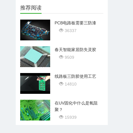
推荐阅读
PCB电路板需要三防漆
36337
春天智能家居防失灵胶
9509
线路板三防胶使用工艺
14810
在UV固化中什么是氧阻
聚？
15939