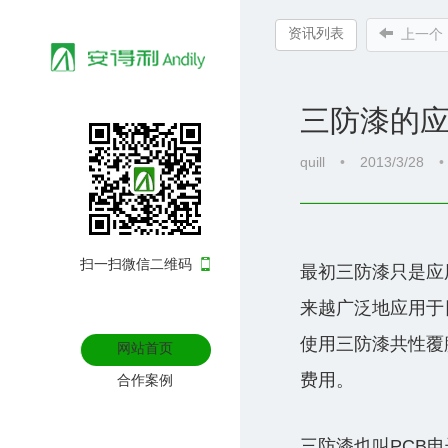
资讯列表
上一个
三防漆的
quill
•
2013/3/28
•
扫一扫微信二维码
最初三防漆只是应
来越广泛地应用于
使用三防漆共性覆
网站首页
费用。
合作案例
资讯中心
三防漆也叫PCB